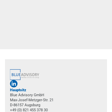
22.06.2026
Exoskelette im Klimahandwerk
Wie lassen sich Fachkräfte im handwerklichen Alltag wirksam
entlasten? Gemeinsam mit KlimaShop! haben wir den Einsatz
von Exoskeletten praxisnah erprobt, strukturiert bewertet und
eine fundierte Entscheidungsgrundlage geschaffen.
mehr
Hauptsitz
Blue Advisory GmbH
Max-Josef-Metzger-Str. 21
D-86157 Augsburg
+49 (0) 821 455 378 30