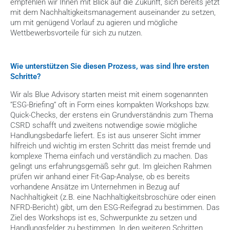
empfehlen wir Ihnen mit Blick auf die Zukunft, sich bereits jetzt 
mit dem Nachhaltigkeitsmanagement auseinander zu setzen, 
um mit genügend Vorlauf zu agieren und mögliche 
Wettbewerbsvorteile für sich zu nutzen.
Wie unterstützen Sie diesen Prozess, was sind Ihre ersten 
Schritte?
Wir als Blue Advisory starten meist mit einem sogenannten 
“ESG-Briefing“ oft in Form eines kompakten Workshops bzw. 
Quick-Checks, der erstens ein Grundverständnis zum Thema 
CSRD schafft und zweitens notwendige sowie mögliche 
Handlungsbedarfe liefert. Es ist aus unserer Sicht immer 
hilfreich und wichtig im ersten Schritt das meist fremde und 
komplexe Thema einfach und verständlich zu machen. Das 
gelingt uns erfahrungsgemäß sehr gut. Im gleichen Rahmen 
prüfen wir anhand einer Fit-Gap-Analyse, ob es bereits 
vorhandene Ansätze im Unternehmen in Bezug auf 
Nachhaltigkeit (z.B. eine Nachhaltigkeitsbroschüre oder einen 
NFRD-Bericht) gibt, um den ESG-Reifegrad zu bestimmen. Das 
Ziel des Workshops ist es, Schwerpunkte zu setzen und 
Handlungsfelder zu bestimmen. In den weiteren Schritten 