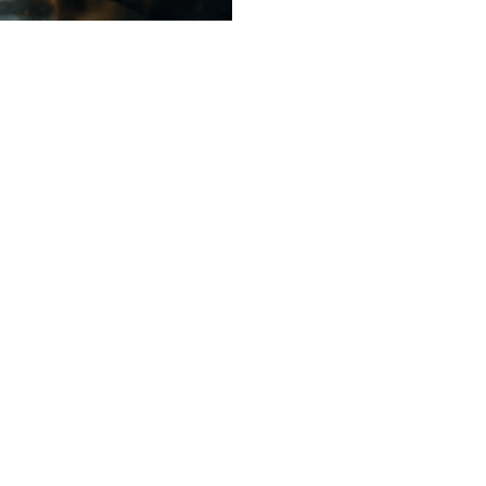
war 
"Wir danken Blue Advisory für die langjähri
it und 
Unterstützung von Familien und Kindern im
eller 
Therapiezentrum Ziegelhof der Stiftung Bun