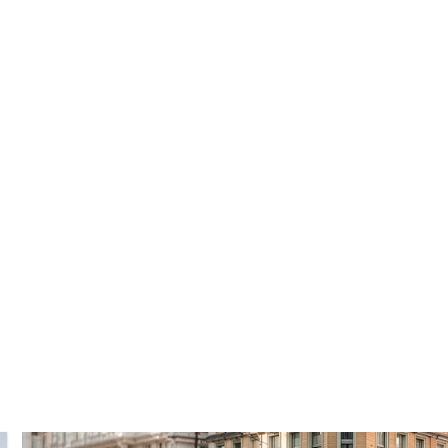
fend vor ähnlichen Herausforderungen, z
n mit sich. Erfolgreiche Lösungen begi
n Einordnung der Ausgangslage. Im Folgen
n begleiten.