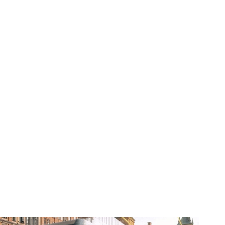
ugleich bringt jede Branche eigene 
nnen daher mit echtem 
den finden Sie einen Auszug der 