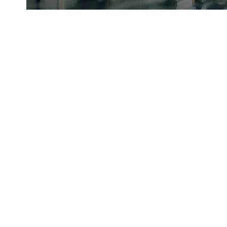
Kundenstimmen
„Die Zusammenarbeit mit Blue Advisory 
geprägt von Struktur, strategischer Klarhe
pragmatischer Umsetzung. Ein profession