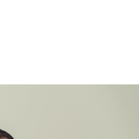
verlässlich und auf Augenhöhe.“
t / 
Stefan Bachschneider I Beauftragter ISMS und 
Digitalisierung I Stadtwerke Ingolstadt Netze Gm