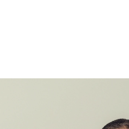
rwert."
Kreis."
h 
Jacqueline Gräubig I Leitung Öffentlichkeitsarbei
Fundraising I Stiftung Bunter Kreis