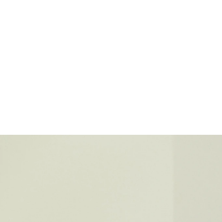
und verlässlicher Partner mit echtem Meh
Andreas Aerni I Executive Vice President Nort
Central Europe I Arjo Deutschland GmbH