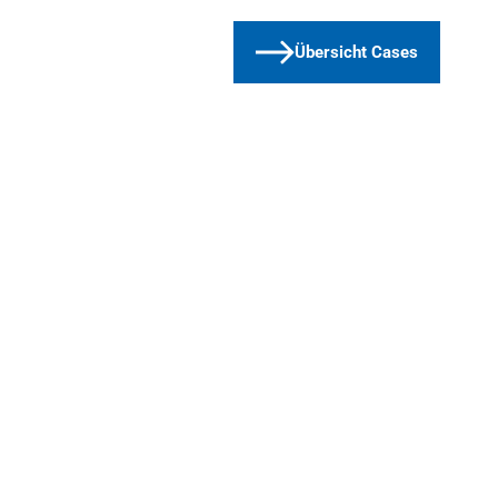
Übersicht Cases
ge 
„Besonders schätze ich den Einsatz über das 
 
Erwartbare hinaus. Blue Advisory war auch in
ter 
kritischen Phasen ansprechbar, offen, 