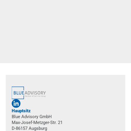
22.06.2026
Exoskelette im Klimahandwerk
Wie lassen sich Fachkräfte im handwerklichen Alltag wirksam
entlasten? Gemeinsam mit KlimaShop! haben wir den Einsatz
von Exoskeletten praxisnah erprobt, strukturiert bewertet und
eine fundierte Entscheidungsgrundlage geschaffen.
mehr
Hauptsitz
Blue Advisory GmbH
Max-Josef-Metzger-Str. 21
D-86157 Augsburg