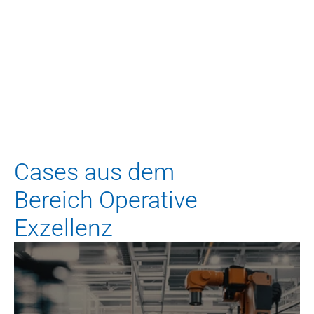
Noch Fragen? Gerne.
Ihr Ansprechpartner
Melanie Kormann
Analystin
m.kormann@blueadvisory.de
Cases aus dem
Bereich Operative 
Exzellenz