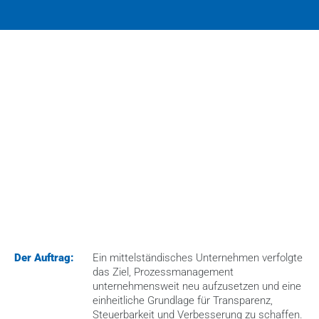
HOME
>
CASES
>
EINFÜHRUNG EINES PROZESSMANAGEMENTS INKL. 
PROZESSLANDKARTE
Der Auftrag:
Ein mittelständisches Unternehmen verfolgte 
das Ziel, Prozessmanagement 
unternehmensweit neu aufzusetzen und eine 
einheitliche Grundlage für Transparenz, 
Steuerbarkeit und Verbesserung zu schaffen. 