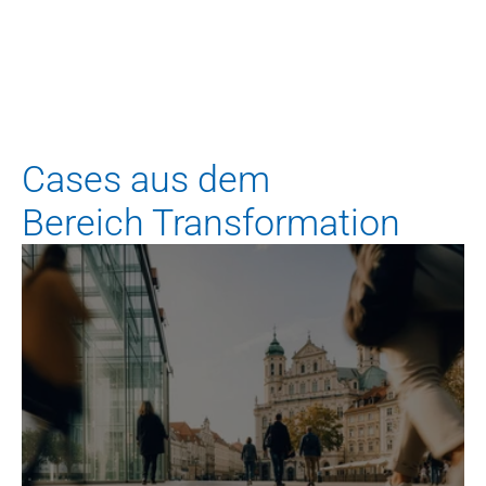
Dominik Lechner
Manager
d.lechner@blueadvisory.de
Cases aus dem
Bereich Transformation