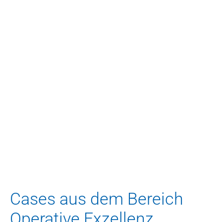
Noch Fragen? Gerne.
Ihr Ansprechpartner
Dr. Christian Vay
Senior Consultant
c.vay@blueadvisory.de
Cases aus dem Bereich 
Operative Exzellenz