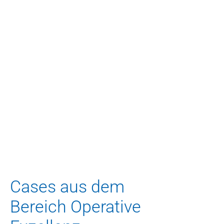
Noch Fragen? Gerne.
Ihr Ansprechpartner
Dr. Mathias Bauer
Geschäftsführender 
Gesellschafter
m.bauer@blueadvisory.de
Cases aus dem
Bereich Operative 